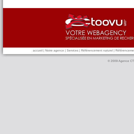
accueil
|
Notre agence
|
Services
|
Référencement naturel
|
Référenceme
© 2009
Agence C