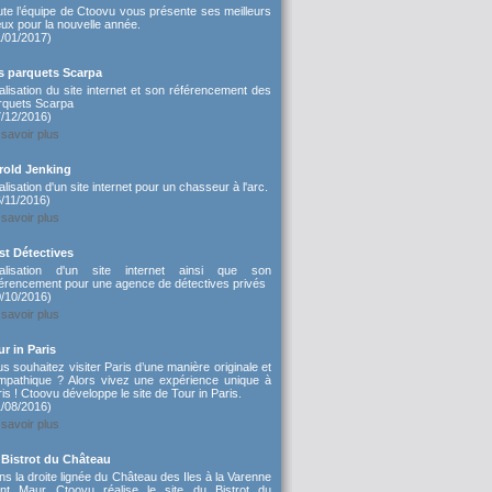
ute l’équipe de Ctoovu vous présente ses meilleurs
ux pour la nouvelle année.
1/01/2017)
s parquets Scarpa
lisation du site internet et son référencement des
rquets Scarpa
7/12/2016)
savoir plus
rold Jenking
lisation d'un site internet pour un chasseur à l'arc.
6/11/2016)
savoir plus
rst Détectives
alisation d'un site internet ainsi que son
férencement pour une agence de détectives privés
0/10/2016)
savoir plus
ur in Paris
s souhaitez visiter Paris d’une manière originale et
mpathique ? Alors vivez une expérience unique à
is ! Ctoovu développe le site de Tour in Paris.
1/08/2016)
savoir plus
 Bistrot du Château
s la droite lignée du Château des Iles à la Varenne
int Maur Ctoovu réalise le site du Bistrot du