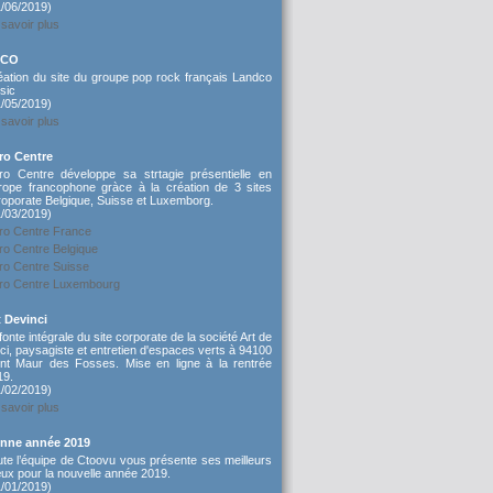
1/06/2019)
savoir plus
&CO
éation du site du groupe pop rock français Landco
sic
1/05/2019)
savoir plus
ro Centre
ro Centre développe sa strtagie présentielle en
rope francophone gràce à la création de 3 sites
roporate Belgique, Suisse et Luxemborg.
1/03/2019)
ro Centre France
ro Centre Belgique
ro Centre Suisse
ro Centre Luxembourg
t Devinci
onte intégrale du site corporate de la société Art de
ci, paysagiste et entretien d'espaces verts à 94100
int Maur des Fosses. Mise en ligne à la rentrée
19.
1/02/2019)
savoir plus
nne année 2019
ute l’équipe de Ctoovu vous présente ses meilleurs
ux pour la nouvelle année 2019.
1/01/2019)