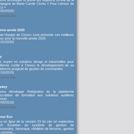
oovu développe et anime les supports on-line de la
mpagne de Marie-Carole Ciuntu « Pour L’amour de
cy »
4/02/2020)
savoir plus
nne année 2020
ute l’équipe de Ctoovu vous présente ses meilleurs
ux pour la nouvelle année 2020.
1/01/2020)
it
t, expert en solutions design et industrielles pour
uniforme confie à Ctoovu le développement de sa
ateforme progiciel de gestion de commandes.
7/10/2019)
savoir plus
arkey
oovu développe l'intégration de la plateforme
inscription de formation aux solutions auditives
rkey.
7/09/2019)
savoir plus
èces Eco
se en ligne de la version V3 du site en septembre
19. Evolution du système de gestion de
mandes, historique, réédition de factures, gestion
s promos...