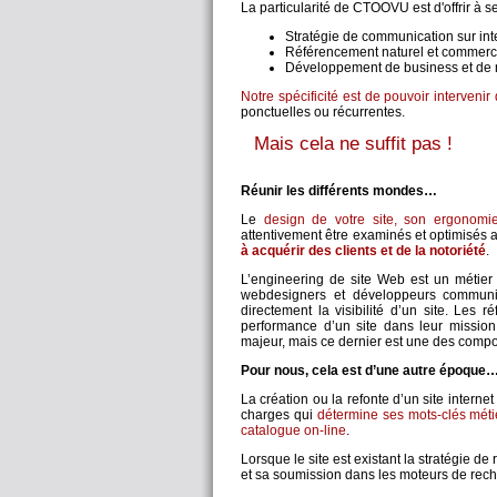
La particularité de CTOOVU est d'offrir à s
Stratégie de communication sur int
Référencement naturel et commerc
Développement de business et de n
Notre spécificité est de pouvoir intervenir
ponctuelles ou récurrentes.
Mais cela ne suffit pas !
Réunir les différents mondes…
Le
design de votre site, son ergonomie, 
attentivement être examinés et optimisés a
à acquérir des clients et de la notoriété
.
L’engineering de site Web est un métier
webdesigners et développeurs communiq
directement la visibilité d’un site. Les 
performance d’un site dans leur mission
majeur, mais ce dernier est une des compos
Pour nous, cela est d’une autre époque
La création ou la refonte d’un site intern
charges qui
détermine ses mots-clés méti
catalogue on-line
.
Lorsque le site est existant la stratégie d
et sa soumission dans les moteurs de rec