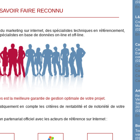
(0
En 
SAVOIR FAIRE RECONNU
L
Cr
Mu
(0
du marketing sur internet, des spécialistes techniques en référencement,
En 
écialistes en base de données on-line et off-line.
Ca
Ca
Eu
co
(0
Ca
Ca
Ca
Ca
Ar
Ref
 est la meilleure garantie de gestion optimale de votre projet
.
Vin
Sa
iquement en compte les critères de rentabilité et de notoriété de votre
20
(0
En 
 partenariat officiel avec les acteurs de référence sur Internet :
Bo
To
vœ
(0