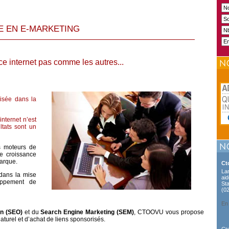
E EN E-MARKETING
 internet pas comme les autres...
isée dans la
internet n’est
ltats sont un
s moteurs de
e croissance
marque.
Ct
La
dans la mise
ai
oppement de
St
(0
En 
on (SEO)
et du
Search Engine Marketing (SEM)
, CTOOVU vous propose
aturel et d’achat de liens sponsorisés.