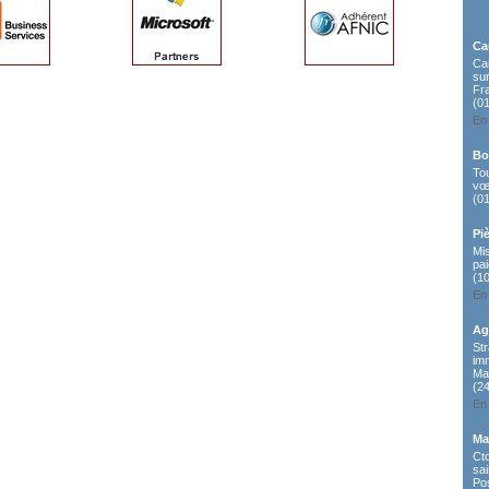
Ca
Car
sur
Fra
(0
En 
Bo
To
vœ
(0
Pi
Mi
pa
(1
En 
Ag
St
im
Ma
(2
En 
Ma
Cto
sai
Pos