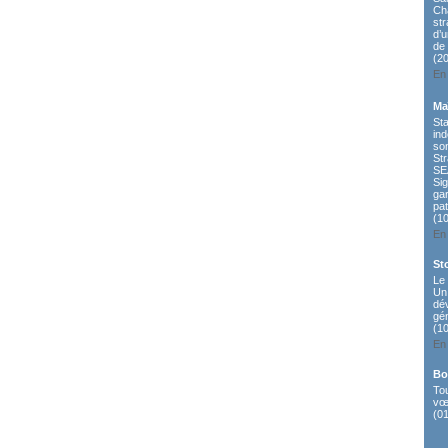
Ch
st
d’
de 
(2
En 
Ma
St
ind
so
St
SE
Sig
ga
pat
(1
En 
St
Le 
Un 
dé
gén
(1
En 
Bo
To
vœ
(0