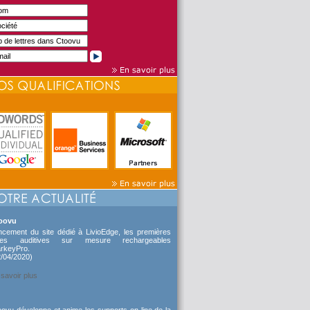
oovu
ncement du site dédié à LivioEdge, les premières
des auditives sur mesure rechargeables
arkeyPro.
2/04/2020)
savoir plus