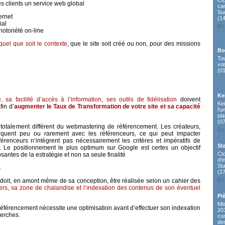
Ct
es clients un service web global
ca
Su
ernet
(1
ial
En 
otoriété on-line
 quel que soit le contexte
, que le site soit créé ou non, pour des missions
Bo
To
vœ
(0
Ke
sa facilité d’accès à l’information, ses outils de fidélisation
doivent
Kei
fin d’
augmenter le Taux de Transformation de votre site et sa capacité
l'
pl
(0
 totalement différent du webmastering de référencement. Les créateurs,
En 
uent peu ou rarement avec les référenceurs, ce qui peut impacter
référenceurs n’intègrent pas nécessairement les critères et impératifs de
St
. Le positionnement le plus optimum sur Google est certes un objectif
Ct
antes de la estratégie et non sa seule finalité
d'
Sta
…
(2
En 
et doit, en amont même de sa conception, être réalisée selon un cahier des
ers, sa zone de chalandise et l’indexation des contenus de son éventuel
Pi
Mi
e référencement nécessite une optimisation avant d’effectuer son indexation
20
herches.
com
de