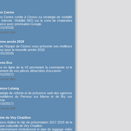
ro Centre
o Centre confie à Ctoovu sa stratégie de visibilité
 internet. Visibilité SEO sur la zone de chalandise
nce avec priorisation Google.
1/12/2018)
savoir plus
nne année 2018
ute l’équipe de Ctoovu vous présente ses meilleurs
ux pour la nouvelle année 2018.
1/01/2018)
èces Eco
se en ligne de la V2 permetant la commande et le
iement de vos pièces détachées d'occasion
0/12/2017)
savoir plus
ence Letang
ratégie de refonte et de présence web des agences
mobilières du Perreux sur Marne et de Bry sur
rne.
4/10/2017)
savoir plus
irie de Viry Chatillon
ovu réalise le clip de présentation 2017 2018 de la
son culturelle de Viry Chatillon
itionnement institutionnel et plan de taggage vidéo