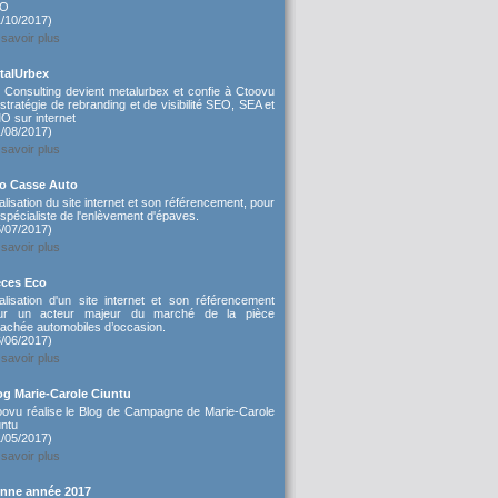
EO
1/10/2017)
savoir plus
talUrbex
 Consulting devient metalurbex et confie à Ctoovu
stratégie de rebranding et de visibilité SEO, SEA et
O sur internet
1/08/2017)
savoir plus
lo Casse Auto
lisation du site internet et son référencement, pour
spécialiste de l'enlèvement d'épaves.
5/07/2017)
savoir plus
èces Eco
alisation d'un site internet et son référencement
ur un acteur majeur du marché de la pièce
tachée automobiles d’occasion.
6/06/2017)
savoir plus
og Marie-Carole Ciuntu
oovu réalise le Blog de Campagne de Marie-Carole
untu
1/05/2017)
savoir plus
nne année 2017