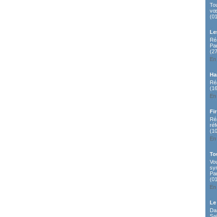
To
vœ
(0
Le
Réa
Pa
(2
En 
Ha
Réa
(1
En 
Fi
Ré
ré
(1
En 
To
Vou
sy
Par
(0
En 
Le
Dan
Sa