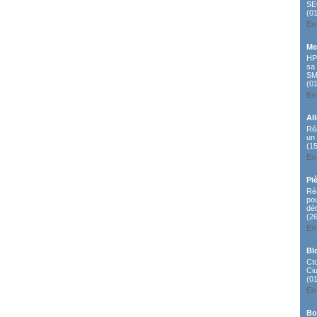
S
(0
En 
Me
HP
sa 
SM
(0
En 
Al
Réa
un 
(1
En 
Pi
Ré
po
dé
(2
En 
Bl
Ct
Ci
(0
En 
Bo