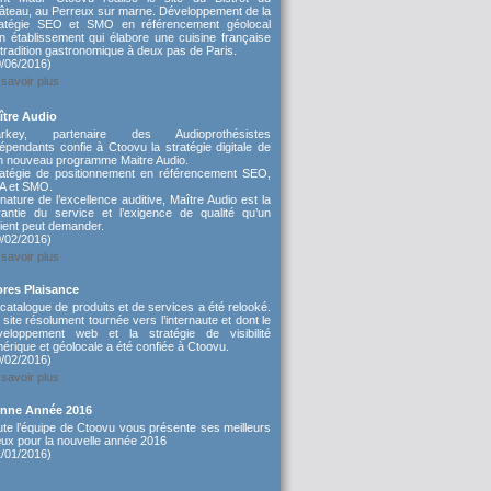
âteau, au Perreux sur marne. Développement de la
ratégie SEO et SMO en référencement géolocal
un établissement qui élabore une cuisine française
tradition gastronomique à deux pas de Paris.
0/06/2016)
savoir plus
ître Audio
arkey, partenaire des Audioprothésistes
épendants confie à Ctoovu la stratégie digitale de
n nouveau programme Maitre Audio.
ratégie de positionnement en référencement SEO,
A et SMO.
nature de l’excellence auditive, Maître Audio est la
rantie du service et l’exigence de qualité qu’un
ient peut demander.
0/02/2016)
savoir plus
ores Plaisance
catalogue de produits et de services a été relooké.
site résolument tournée vers l’internaute et dont le
veloppement web et la stratégie de visibilité
érique et géolocale a été confiée à Ctoovu.
0/02/2016)
savoir plus
nne Année 2016
ute l’équipe de Ctoovu vous présente ses meilleurs
ux pour la nouvelle année 2016
1/01/2016)